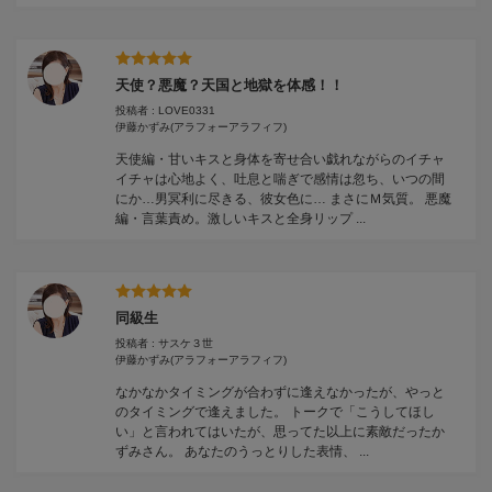
天使？悪魔？天国と地獄を体感！！
投稿者 : LOVE0331
伊藤かずみ
(アラフォーアラフィフ)
天使編・甘いキスと身体を寄せ合い戯れながらのイチャ
イチャは心地よく、吐息と喘ぎで感情は忽ち、いつの間
にか…男冥利に尽きる、彼女色に… まさにＭ気質。 悪魔
編・言葉責め。激しいキスと全身リップ ...
同級生
投稿者 : サスケ３世
伊藤かずみ
(アラフォーアラフィフ)
なかなかタイミングが合わずに逢えなかったが、やっと
のタイミングで逢えました。 トークで「こうしてほし
い」と言われてはいたが、思ってた以上に素敵だったか
ずみさん。 あなたのうっとりした表情、 ...