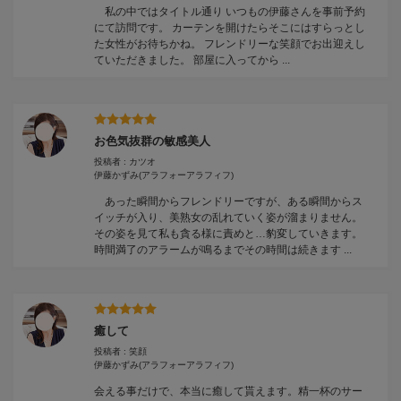
私の中ではタイトル通り いつもの伊藤さんを事前予約
にて訪問です。 カーテンを開けたらそこにはすらっとし
た女性がお待ちかね。 フレンドリーな笑顔でお出迎えし
ていただきました。 部屋に入ってから ...
お色気抜群の敏感美人
投稿者 : カツオ
伊藤かずみ
(アラフォーアラフィフ)
あった瞬間からフレンドリーですが、ある瞬間からス
イッチが入り、美熟女の乱れていく姿が溜まりません。
その姿を見て私も貪る様に責めと…豹変していきます。
時間満了のアラームが鳴るまでその時間は続きます ...
癒して
投稿者 : 笑顔
伊藤かずみ
(アラフォーアラフィフ)
会える事だけで、本当に癒して貰えます。精一杯のサー