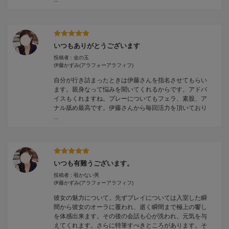
いつもありがとうございます
投稿者 : 金の玉
伊藤かずみ
(アラフォーアラフィフ)
自分が行き詰まったときは伊藤さんを指名させてもらい
ます。親身なって悩みを聞いてくれるからです。アドバ
イスもくれますね。プレーについてもフェラ、素股、ア
ナル舐め最高です。伊藤さんから毎回活力を頂いており
...
いつも有難うございます。
投稿者 : 覗かない男
伊藤かずみ
(アラフォーアラフィフ)
彼女の魅力について。先ずプレイについては入室した瞬
間から彼女のオーラに覆われ、逝く瞬間まで極上の饗し
を体感出来ます。その後の会話も心が洗われ、元気を与
えてくれます。さらに特筆すべきところがあります。そ