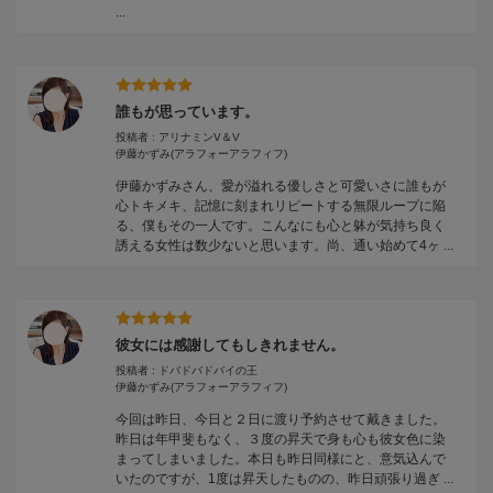
...
誰もが思っています。
投稿者 : アリナミンV＆V
伊藤かずみ
(アラフォーアラフィフ)
伊藤かずみさん、愛が溢れる優しさと可愛いさに誰もが
心トキメキ、記憶に刻まれリピートする無限ループに陥
る、僕もその一人です。こんなにも心と躰が気持ち良く
誘える女性は数少ないと思います。尚、通い始めて4ヶ ...
彼女には感謝してもしきれません。
投稿者 : ドバドバドバイの王
伊藤かずみ
(アラフォーアラフィフ)
今回は昨日、今日と２日に渡り予約させて戴きました。
昨日は年甲斐もなく、３度の昇天で身も心も彼女色に染
まってしまいました。本日も昨日同様にと、意気込んで
いたのですが、1度は昇天したものの、昨日頑張り過ぎ ...