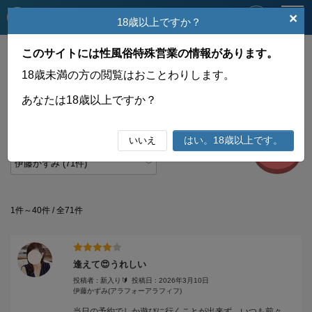
メ
×
埼玉ハレ系
18歳以上ですか？
ニ
Menu
ュ
ー
このサイトには性風俗特殊営業の情報があります。
HOME
口コミ 桃色体験記
アラフォーアラフィフna奥様
伊藤かずみ
18歳未満の方の閲覧はおことわりします。
口コミ 桃色体験記 アラフォーアラフィフna奥様
あなたは18歳以上ですか？
はい。18歳以上です。
いいえ
投稿は
こちら
1件～40件 / 全71件
逢えて😍うれしい
投稿者 : 新入り🔰
投稿日 : 2026年3月10日
伊藤かずみ
(アラフォーアラフィフ)
当日の予約でしか遊びに行くことが出来ず、いつも前々