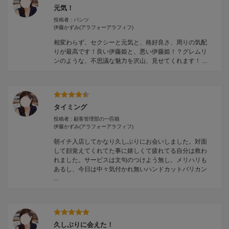
元気！
投稿者 : パンツ
伊藤かずみ
(アラフォーアラフィフ)
相変わらず、セクシーと元気と、格好良さ、周りの気配
りが最高です！良い伊藤姫と、悪い伊藤姫！？グレムリ
ンのような、不思議な魅力を沢山、見せてくれます！ ...
タイミング
投稿者 : 顧客管理部の一匹狼
伊藤かずみ
(アラフォーアラフィフ)
朝イチ入店してかなり久しぶりにお会いしました。対面
して顔覚えてくれてた事に嬉しくて疲れてる自分は救わ
れました。サービスは文句のつけよう無し。メリハリも
あるし、今日は中々気付かれ無いハンドカットバリカン
...
久しぶりに会えた！