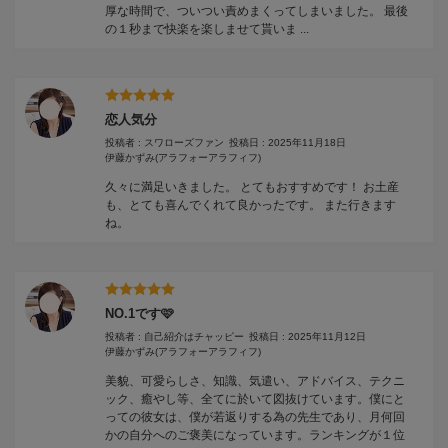
厚な時間で、ついつい責めまくってしまいました。 最後
の１秒まで快楽を楽しませて貰いま ...
恋人気分
投稿者 : スワローズファン
投稿日 : 2025年11月18日
伊藤かずみ
(アラフォーアラフィフ)
久々に満足いきました。 とてもおすすめです！ お土産
も、とても喜んでくれて良かったです。 また行きます
ね。
NO.1です🩷
投稿者 : 自己紹介はチャッピー
投稿日 : 2025年11月12日
伊藤かずみ
(アラフォーアラフィフ)
美貌、可愛らしさ、知識、気遣い、アドバイス、テクニ
ック、癒やし等、全てに於いて図抜けています。僕にと
っての彼女は、僕が若返りする為の先生であり、月何回
かの自分へのご褒美になっています。ランキングが１位