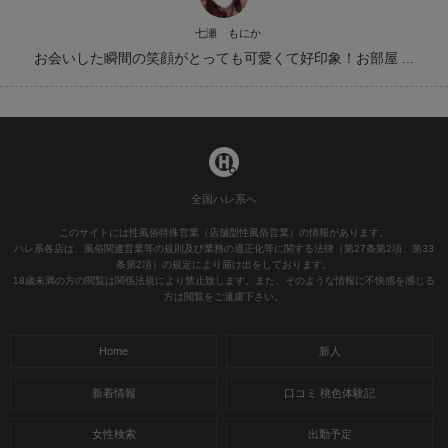
七瀬 もにか
お会いした瞬間の笑顔がとっても可愛くて好印象！お部屋 ...
全国ハレ系へ
このサイトには性風俗特殊営業（店舗型性風俗営業）の情報があります。
ハレ系各店は、風俗関連営業等の規則及び業務の適正化等に関する法律（第27条第2項、第33
条第2項）の規定により届け出をしております。
18歳未満の方の閲覧は関係法規により禁止致します。また、そのような情報に不快感を感じる
方は閲覧をご遠慮下さい。
Home
新人
新着情報
口コミ 桃色体験記
女性検索
出勤予定