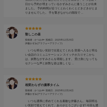
日から予約が埋まっているかずみさんに逢うことが出来
ました。 予約時間が近づくとわくわくとどきどきがとま
りませんでした。 手を繋ぎながらの階段で ...
聖しこの昼
投稿者 : かつお🐟️
投稿日 : 2025年12月25日
伊藤かずみ
(アラフォーアラフィフ)
いつも明るい笑顔で出迎えてくれる 部屋へ入ると明る
い会話のコミュニケーション スイッチが入りそこから
は、妖艶ながすみさんを堪能します。 受け身になっても
セクシーな声と妖艶な姿は激しくな ...
相変わらずの濃厚タイム
投稿者 : かつお🐟️
投稿日 : 2025年12月24日
伊藤かずみ
(アラフォーアラフィフ)
いつも濃厚に求めてくれる素敵な伊藤さん。 毎回明る
い笑顔で迎えてくれて、ありがとうございます! 今回も濃