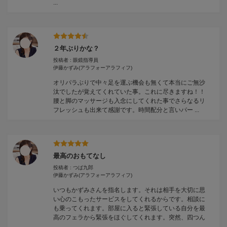
...
２年ぶりかな？
投稿者 : 眼鏡指導員
伊藤かずみ
(アラフォーアラフィフ)
オリパラぶりで中々足を運ぶ機会も無くて本当にご無沙
汰でしたが覚えてくれていた事。これに尽きますね！！
腰と脚のマッサージも入念にしてくれた事でさらなるリ
フレッシュも出来て感謝です。時間配分と言いパー ...
最高のおもてなし
投稿者 : つば九郎
伊藤かずみ
(アラフォーアラフィフ)
いつもかずみさんを指名します。それは相手を大切に思
い心のこもったサービスをしてくれるからです。相談に
も乗ってくれます。部屋に入ると緊張している自分を最
高のフェラから緊張をほぐしてくれます。突然、四つん
...