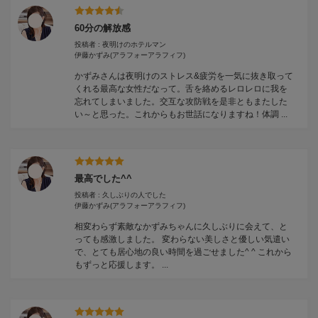
60分の解放感
投稿者 : 夜明けのホテルマン
伊藤かずみ
(アラフォーアラフィフ)
かずみさんは夜明けのストレス&疲労を一気に抜き取って
くれる最高な女性だなって。舌を絡めるレロレロに我を
忘れてしまいました。交互な攻防戦を是非ともまたした
い～と思った。これからもお世話になりますね！体調 ...
最高でした^^
投稿者 : 久しぶりの人でした
伊藤かずみ
(アラフォーアラフィフ)
相変わらず素敵なかずみちゃんに久しぶりに会えて、と
っても感激しました。 変わらない美しさと優しい気遣い
で、とても居心地の良い時間を過ごせました^ ^ これから
もずっと応援します。 ...