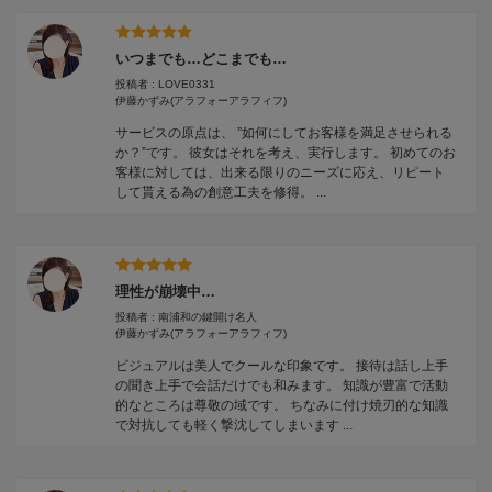
いつまでも…どこまでも…
投稿者 : LOVE0331
伊藤かずみ
(アラフォーアラフィフ)
サービスの原点は、 ”如何にしてお客様を満足させられる
か？”です。 彼女はそれを考え、実行します。 初めてのお
客様に対しては、出来る限りのニーズに応え、リピート
して貰える為の創意工夫を修得。 ...
理性が崩壊中…
投稿者 : 南浦和の鍵開け名人
伊藤かずみ
(アラフォーアラフィフ)
ビジュアルは美人でクールな印象です。 接待は話し上手
の聞き上手で会話だけでも和みます。 知識が豊富で活動
的なところは尊敬の域です。 ちなみに付け焼刃的な知識
で対抗しても軽く撃沈してしまいます ...