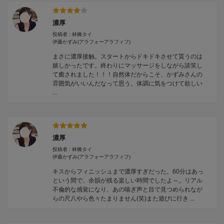
濃厚
投稿者 : 林檎タイ
伊藤かずみ
(アラフォーアラフィフ)
まさに濃厚接触。スタートからドキドキさせて貰うのは
嬉しかったです。終わりにマッサージをしながら談笑し
て癒されました！！！自然体だからこそ、かずみさんの
雰囲気がいいんだなって思う。体調に気をつけて欲しい
...
濃厚
投稿者 : 林檎タイ
伊藤かずみ
(アラフォーアラフィフ)
キスからフィニッシュまで濃厚すぎだった。60分はあっ
という間で、余韻が残る楽しい時間でしたよ～。リアル
不倫的な感覚になり、あの喘ぎ声と目で見つめられなが
らの尺八やら色々たまりません(笑)また遊びに行き ...